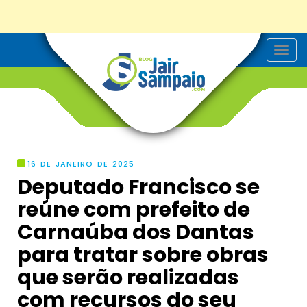
T
o
g
g
l
e
n
a
v
i
g
16 DE JANEIRO DE 2025
a
Deputado Francisco se
t
i
reúne com prefeito de
o
n
Carnaúba dos Dantas
para tratar sobre obras
que serão realizadas
com recursos do seu