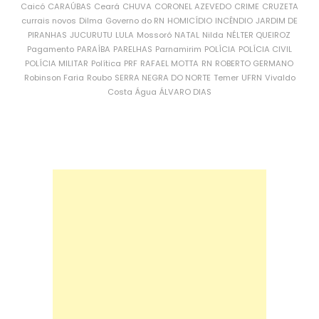
Caicó
CARAÚBAS
Ceará
CHUVA
CORONEL AZEVEDO
CRIME
CRUZETA
currais novos
Dilma
Governo do RN
HOMICÍDIO
INCÊNDIO
JARDIM DE
PIRANHAS
JUCURUTU
LULA
Mossoró
NATAL
Nilda
NÉLTER QUEIROZ
Pagamento
PARAÍBA
PARELHAS
Parnamirim
POLÍCIA
POLÍCIA CIVIL
POLÍCIA MILITAR
Política
PRF
RAFAEL MOTTA
RN
ROBERTO GERMANO
Robinson Faria
Roubo
SERRA NEGRA DO NORTE
Temer
UFRN
Vivaldo
Costa
Água
ÁLVARO DIAS