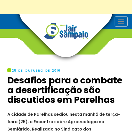
T
o
g
g
l
e
n
a
v
i
g
25 DE OUTUBRO DE 2016
a
Desafios para o combate
t
i
a desertificação são
o
n
discutidos em Parelhas
A cidade de Parelhas sediou nesta manhã de terça-
feira (25), o Encontro sobre Agroecologia no
Semiárido. Realizado no Sindicato dos