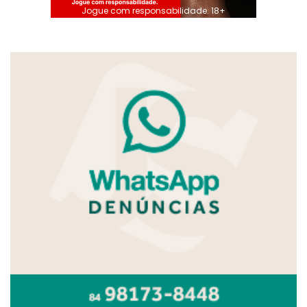
Jogue com responsabilidade. 18+