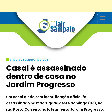
T
o
g
g
l
e
n
a
v
i
g
3 DE SETEMBRO DE 2017
a
Casal é assassinado
t
i
dentro de casa no
o
n
Jardim Progresso
Um casal ainda sem identificação oficial foi
assassinado na madrugada deste domingo (03), na
rua Porto Carreiro, no loteamento Jardim Progresso,