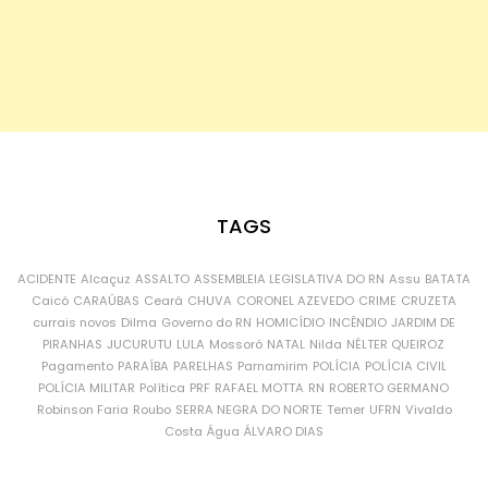
TAGS
ACIDENTE
Alcaçuz
ASSALTO
ASSEMBLEIA LEGISLATIVA DO RN
Assu
BATATA
Caicó
CARAÚBAS
Ceará
CHUVA
CORONEL AZEVEDO
CRIME
CRUZETA
currais novos
Dilma
Governo do RN
HOMICÍDIO
INCÊNDIO
JARDIM DE
PIRANHAS
JUCURUTU
LULA
Mossoró
NATAL
Nilda
NÉLTER QUEIROZ
Pagamento
PARAÍBA
PARELHAS
Parnamirim
POLÍCIA
POLÍCIA CIVIL
POLÍCIA MILITAR
Política
PRF
RAFAEL MOTTA
RN
ROBERTO GERMANO
Robinson Faria
Roubo
SERRA NEGRA DO NORTE
Temer
UFRN
Vivaldo
Costa
Água
ÁLVARO DIAS