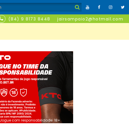
(84) 9 8173 8448
jairsampaio2@hotmail.com
Jogue com responsabilidade. 18+