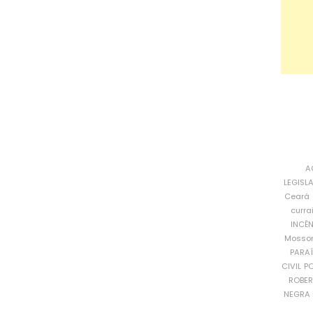
A
LEGISL
Ceará
curra
INCÊ
Mosso
PARA
CIVIL
PO
ROBE
NEGRA 