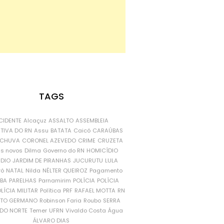
TAGS
CIDENTE
Alcaçuz
ASSALTO
ASSEMBLEIA
ATIVA DO RN
Assu
BATATA
Caicó
CARAÚBAS
CHUVA
CORONEL AZEVEDO
CRIME
CRUZETA
is novos
Dilma
Governo do RN
HOMICÍDIO
NDIO
JARDIM DE PIRANHAS
JUCURUTU
LULA
ró
NATAL
Nilda
NÉLTER QUEIROZ
Pagamento
ÍBA
PARELHAS
Parnamirim
POLÍCIA
POLÍCIA
LÍCIA MILITAR
Política
PRF
RAFAEL MOTTA
RN
RTO GERMANO
Robinson Faria
Roubo
SERRA
DO NORTE
Temer
UFRN
Vivaldo Costa
Água
ÁLVARO DIAS