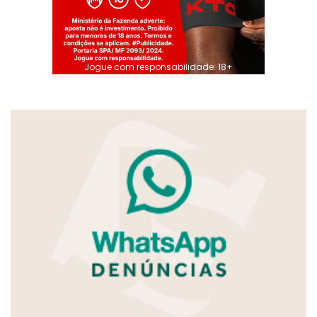
Jogue com responsabilidade. 18+