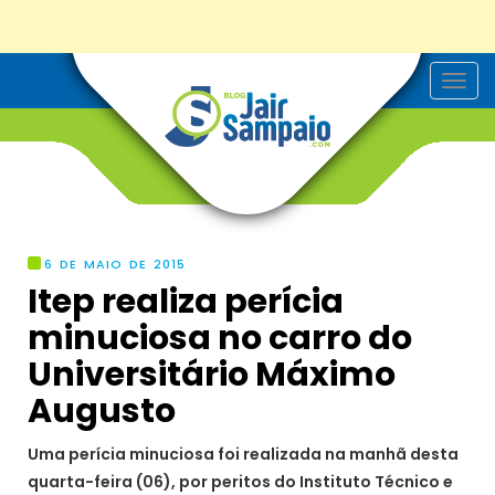
T
o
g
g
l
e
n
a
v
i
g
6 DE MAIO DE 2015
a
Itep realiza perícia
t
i
minuciosa no carro do
o
n
Universitário Máximo
Augusto
Uma perícia minuciosa foi realizada na manhã desta
quarta-feira (06), por peritos do Instituto Técnico e