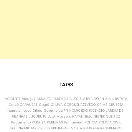
TAGS
ACIDENTE
Alcaçuz
ASSALTO
ASSEMBLEIA LEGISLATIVA DO RN
Assu
BATATA
Caicó
CARAÚBAS
Ceará
CHUVA
CORONEL AZEVEDO
CRIME
CRUZETA
currais novos
Dilma
Governo do RN
HOMICÍDIO
INCÊNDIO
JARDIM DE
PIRANHAS
JUCURUTU
LULA
Mossoró
NATAL
Nilda
NÉLTER QUEIROZ
Pagamento
PARAÍBA
PARELHAS
Parnamirim
POLÍCIA
POLÍCIA CIVIL
POLÍCIA MILITAR
Política
PRF
RAFAEL MOTTA
RN
ROBERTO GERMANO