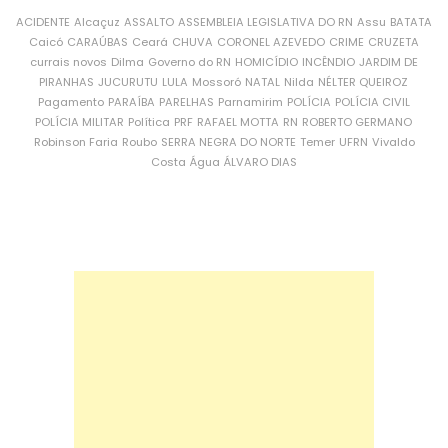
ACIDENTE
Alcaçuz
ASSALTO
ASSEMBLEIA LEGISLATIVA DO RN
Assu
BATATA
Caicó
CARAÚBAS
Ceará
CHUVA
CORONEL AZEVEDO
CRIME
CRUZETA
currais novos
Dilma
Governo do RN
HOMICÍDIO
INCÊNDIO
JARDIM DE
PIRANHAS
JUCURUTU
LULA
Mossoró
NATAL
Nilda
NÉLTER QUEIROZ
Pagamento
PARAÍBA
PARELHAS
Parnamirim
POLÍCIA
POLÍCIA CIVIL
POLÍCIA MILITAR
Política
PRF
RAFAEL MOTTA
RN
ROBERTO GERMANO
Robinson Faria
Roubo
SERRA NEGRA DO NORTE
Temer
UFRN
Vivaldo
Costa
Água
ÁLVARO DIAS