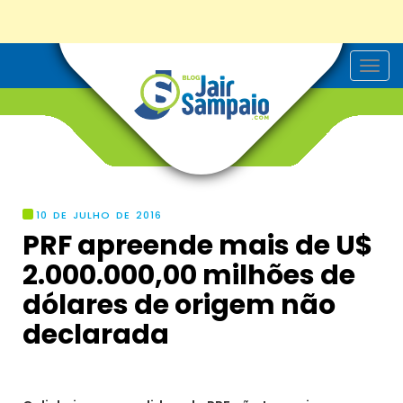
T
o
g
g
l
e
n
a
v
i
g
10 DE JULHO DE 2016
a
PRF apreende mais de U$
t
i
2.000.000,00 milhões de
o
n
dólares de origem não
declarada