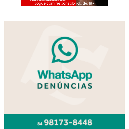
Jogue com responsabilidade. 18+