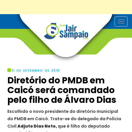
T
o
g
g
l
e
n
a
v
i
g
11 DE SETEMBRO DE 2015
a
Diretório do PMDB em
t
i
Caicó será comandado
o
n
pelo filho de Álvaro Dias
Escolhido o novo presidente do diretório municipal
do PMDB em Caicó. Trata-se do delegado da Polícia
Civil
Adjuto Dias Neto,
que é filho do deputado