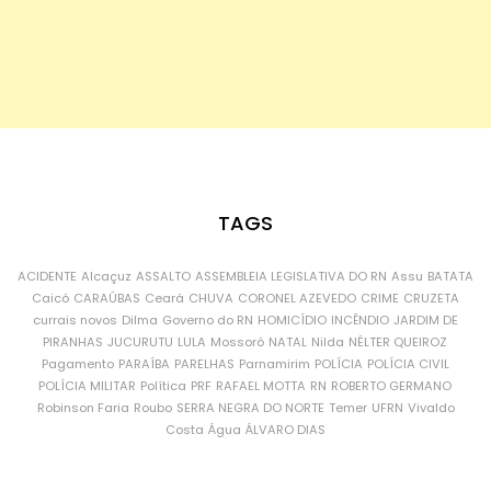
TAGS
ACIDENTE
Alcaçuz
ASSALTO
ASSEMBLEIA LEGISLATIVA DO RN
Assu
BATATA
Caicó
CARAÚBAS
Ceará
CHUVA
CORONEL AZEVEDO
CRIME
CRUZETA
currais novos
Dilma
Governo do RN
HOMICÍDIO
INCÊNDIO
JARDIM DE
PIRANHAS
JUCURUTU
LULA
Mossoró
NATAL
Nilda
NÉLTER QUEIROZ
Pagamento
PARAÍBA
PARELHAS
Parnamirim
POLÍCIA
POLÍCIA CIVIL
POLÍCIA MILITAR
Política
PRF
RAFAEL MOTTA
RN
ROBERTO GERMANO
Robinson Faria
Roubo
SERRA NEGRA DO NORTE
Temer
UFRN
Vivaldo
Costa
Água
ÁLVARO DIAS