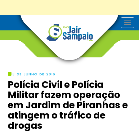
T
o
g
g
l
e
n
a
v
i
g
3 DE JUNHO DE 2016
a
Polícia Civil e Polícia
t
i
Militar fazem operação
o
n
em Jardim de Piranhas e
atingem o tráfico de
drogas