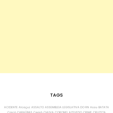
TAGS
ACIDENTE
Alcaçuz
ASSALTO
ASSEMBLEIA LEGISLATIVA DO RN
Assu
BATATA
Caicó
CARAÚBAS
Ceará
CHUVA
CORONEL AZEVEDO
CRIME
CRUZETA