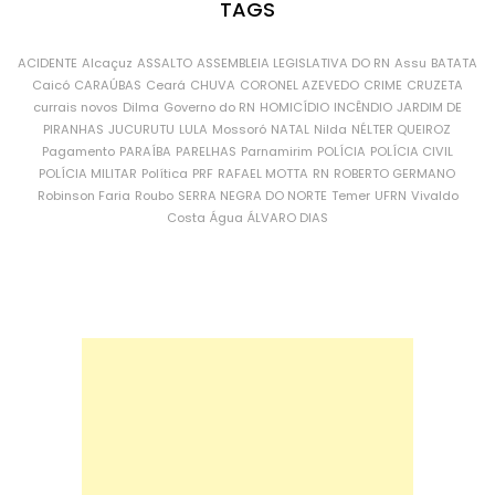
TAGS
ACIDENTE
Alcaçuz
ASSALTO
ASSEMBLEIA LEGISLATIVA DO RN
Assu
BATATA
Caicó
CARAÚBAS
Ceará
CHUVA
CORONEL AZEVEDO
CRIME
CRUZETA
currais novos
Dilma
Governo do RN
HOMICÍDIO
INCÊNDIO
JARDIM DE
PIRANHAS
JUCURUTU
LULA
Mossoró
NATAL
Nilda
NÉLTER QUEIROZ
Pagamento
PARAÍBA
PARELHAS
Parnamirim
POLÍCIA
POLÍCIA CIVIL
POLÍCIA MILITAR
Política
PRF
RAFAEL MOTTA
RN
ROBERTO GERMANO
Robinson Faria
Roubo
SERRA NEGRA DO NORTE
Temer
UFRN
Vivaldo
Costa
Água
ÁLVARO DIAS