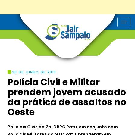
T
o
g
g
l
e
n
a
v
i
g
20 DE JUNHO DE 2019
a
Polícia Civil e Militar
t
i
prendem jovem acusado
o
n
da prática de assaltos no
Oeste
Policiais Civis da 7a. DRPC Patu, em conjunto com
Policiais Militares do GTO Patu, prenderam em