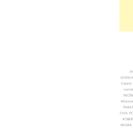
A
LEGISL
Ceará
curra
INCÊ
Mosso
PARA
CIVIL
PO
ROBE
NEGRA 