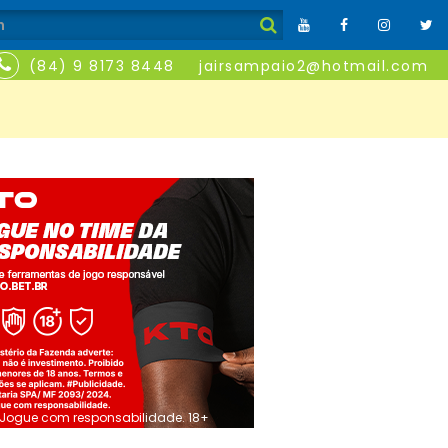
(84) 9 8173 8448
jairsampaio2@hotmail.com
Jogue com responsabilidade. 18+