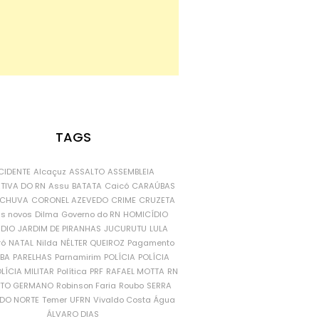
TAGS
CIDENTE
Alcaçuz
ASSALTO
ASSEMBLEIA
ATIVA DO RN
Assu
BATATA
Caicó
CARAÚBAS
CHUVA
CORONEL AZEVEDO
CRIME
CRUZETA
is novos
Dilma
Governo do RN
HOMICÍDIO
NDIO
JARDIM DE PIRANHAS
JUCURUTU
LULA
ró
NATAL
Nilda
NÉLTER QUEIROZ
Pagamento
ÍBA
PARELHAS
Parnamirim
POLÍCIA
POLÍCIA
LÍCIA MILITAR
Política
PRF
RAFAEL MOTTA
RN
RTO GERMANO
Robinson Faria
Roubo
SERRA
DO NORTE
Temer
UFRN
Vivaldo Costa
Água
ÁLVARO DIAS