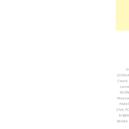
A
LEGISL
Ceará
curra
INCÊ
Mosso
PARA
CIVIL
PO
ROBE
NEGRA 