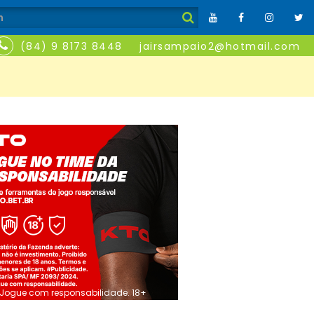
(84) 9 8173 8448
jairsampaio2@hotmail.com
Jogue com responsabilidade. 18+