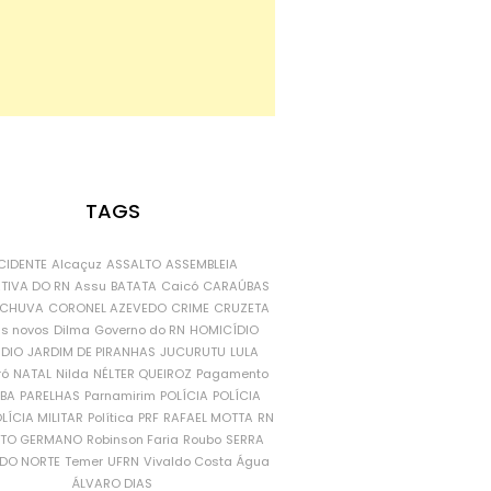
TAGS
CIDENTE
Alcaçuz
ASSALTO
ASSEMBLEIA
ATIVA DO RN
Assu
BATATA
Caicó
CARAÚBAS
CHUVA
CORONEL AZEVEDO
CRIME
CRUZETA
is novos
Dilma
Governo do RN
HOMICÍDIO
NDIO
JARDIM DE PIRANHAS
JUCURUTU
LULA
ró
NATAL
Nilda
NÉLTER QUEIROZ
Pagamento
ÍBA
PARELHAS
Parnamirim
POLÍCIA
POLÍCIA
LÍCIA MILITAR
Política
PRF
RAFAEL MOTTA
RN
RTO GERMANO
Robinson Faria
Roubo
SERRA
DO NORTE
Temer
UFRN
Vivaldo Costa
Água
ÁLVARO DIAS