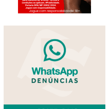
Jogue com responsabilidade. 18+