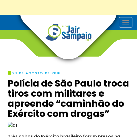
T
o
g
g
l
e
n
a
v
i
g
28 DE AGOSTO DE 2016
a
Polícia de São Paulo troca
t
i
tiros com militares e
o
n
apreende “caminhão do
Exército com drogas”
Três cabos do Exército brasileiro foram presos na