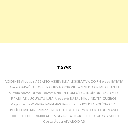
TAGS
ACIDENTE
Alcaçuz
ASSALTO
ASSEMBLEIA LEGISLATIVA DO RN
Assu
BATATA
Caicó
CARAÚBAS
Ceará
CHUVA
CORONEL AZEVEDO
CRIME
CRUZETA
currais novos
Dilma
Governo do RN
HOMICÍDIO
INCÊNDIO
JARDIM DE
PIRANHAS
JUCURUTU
LULA
Mossoró
NATAL
Nilda
NÉLTER QUEIROZ
Pagamento
PARAÍBA
PARELHAS
Parnamirim
POLÍCIA
POLÍCIA CIVIL
POLÍCIA MILITAR
Política
PRF
RAFAEL MOTTA
RN
ROBERTO GERMANO
Robinson Faria
Roubo
SERRA NEGRA DO NORTE
Temer
UFRN
Vivaldo
Costa
Água
ÁLVARO DIAS