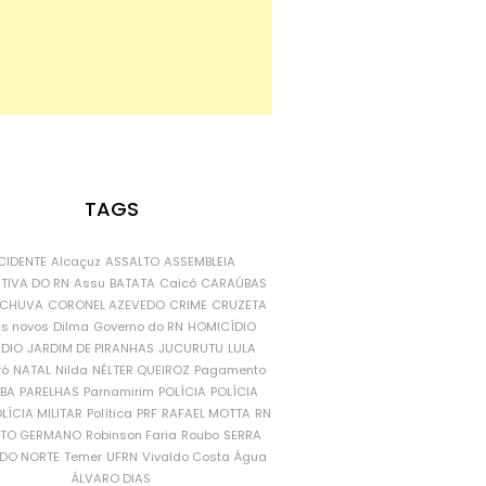
TAGS
CIDENTE
Alcaçuz
ASSALTO
ASSEMBLEIA
ATIVA DO RN
Assu
BATATA
Caicó
CARAÚBAS
CHUVA
CORONEL AZEVEDO
CRIME
CRUZETA
is novos
Dilma
Governo do RN
HOMICÍDIO
NDIO
JARDIM DE PIRANHAS
JUCURUTU
LULA
ró
NATAL
Nilda
NÉLTER QUEIROZ
Pagamento
ÍBA
PARELHAS
Parnamirim
POLÍCIA
POLÍCIA
LÍCIA MILITAR
Política
PRF
RAFAEL MOTTA
RN
RTO GERMANO
Robinson Faria
Roubo
SERRA
DO NORTE
Temer
UFRN
Vivaldo Costa
Água
ÁLVARO DIAS