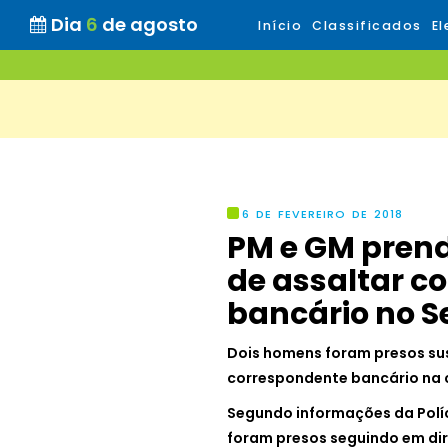
Dia
6
de agosto
Início
Classificados
El
6 DE FEVEREIRO DE 2018
PM e GM pren
de assaltar c
bancário no S
Dois homens foram presos sus
correspondente bancário na c
Segundo informações da Políci
foram presos seguindo em dir