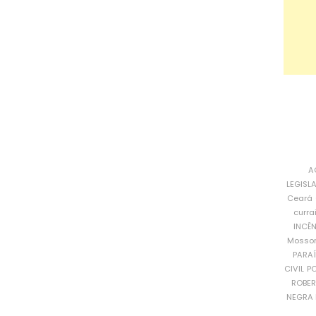
A
LEGISL
Ceará
curra
INCÊ
Mosso
PARA
CIVIL
PO
ROBE
NEGRA 