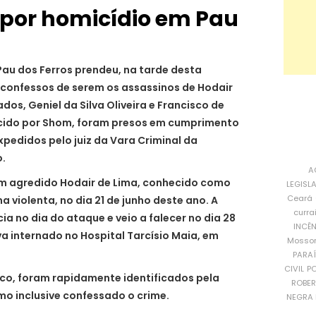
 por homicídio em Pau
au dos Ferros prendeu, na tarde desta
s confessos de serem os assassinos de Hodair
dos, Geniel da Silva Oliveira e Francisco de
ecido por Shom, foram presos em cumprimento
pedidos pelo juiz da Vara Criminal da
o.
A
am agredido Hodair de Lima, conhecido como
LEGISL
Ceará
 violenta, no dia 21 de junho deste ano. A
curra
ia no dia do ataque e veio a falecer no dia 28
INCÊ
 internado no Hospital Tarcísio Maia, em
Mosso
PARA
CIVIL
PO
sco, foram rapidamente identificados pela
ROBE
mo inclusive confessado o crime.
NEGRA 