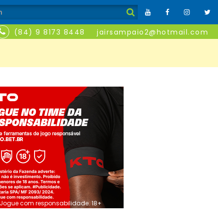
(84) 9 8173 8448
jairsampaio2@hotmail.com
Jogue com responsabilidade. 18+