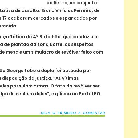
do Retiro, no conjunto
tiva de assalto. Bruno Vinícius Ferreira, de
e 17 acabaram cercados e espancados por
urecida.
rça Tática do 4° Batalhão, que conduziu a
a de plantão da zona Norte, os suspeitos
e mesa e um simulacro de revólver feito com
ão George Lobo a dupla foi autuada por
 disposição da justiça. “As vítimas
eles possuíam armas. O fato do revólver ser
lpa de nenhum deles”, explicou ao Portal BO.
SEJA O PRIMEIRO A COMENTAR