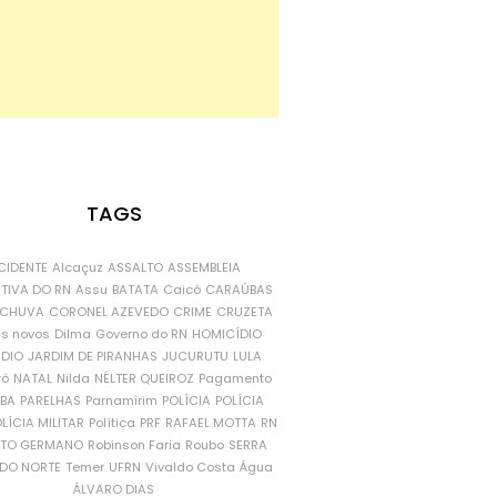
TAGS
CIDENTE
Alcaçuz
ASSALTO
ASSEMBLEIA
ATIVA DO RN
Assu
BATATA
Caicó
CARAÚBAS
CHUVA
CORONEL AZEVEDO
CRIME
CRUZETA
is novos
Dilma
Governo do RN
HOMICÍDIO
NDIO
JARDIM DE PIRANHAS
JUCURUTU
LULA
ró
NATAL
Nilda
NÉLTER QUEIROZ
Pagamento
ÍBA
PARELHAS
Parnamirim
POLÍCIA
POLÍCIA
LÍCIA MILITAR
Política
PRF
RAFAEL MOTTA
RN
RTO GERMANO
Robinson Faria
Roubo
SERRA
DO NORTE
Temer
UFRN
Vivaldo Costa
Água
ÁLVARO DIAS