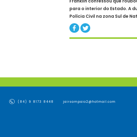
Franklin confessou que roubo
para o interior do Estado. A 
Polícia Civil na zona Sul de Nat
(84) 9 8173 8448
jairsampaio2@hotmail.com