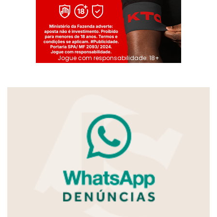
Jogue com responsabilidade. 18+