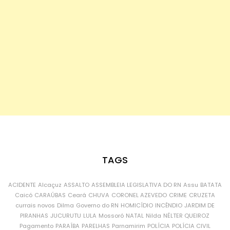
TAGS
ACIDENTE
Alcaçuz
ASSALTO
ASSEMBLEIA LEGISLATIVA DO RN
Assu
BATATA
Caicó
CARAÚBAS
Ceará
CHUVA
CORONEL AZEVEDO
CRIME
CRUZETA
currais novos
Dilma
Governo do RN
HOMICÍDIO
INCÊNDIO
JARDIM DE
PIRANHAS
JUCURUTU
LULA
Mossoró
NATAL
Nilda
NÉLTER QUEIROZ
Pagamento
PARAÍBA
PARELHAS
Parnamirim
POLÍCIA
POLÍCIA CIVIL