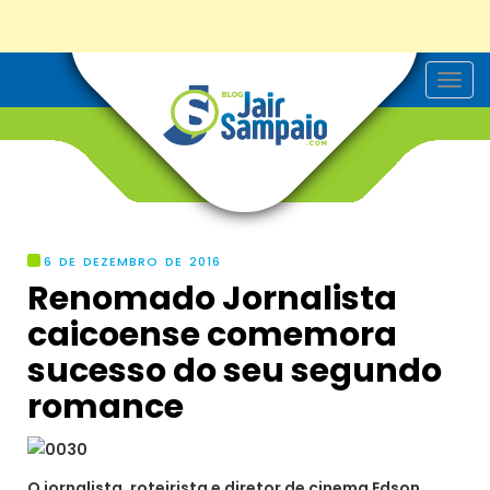
T
o
g
g
l
e
n
a
v
i
g
6 DE DEZEMBRO DE 2016
a
Renomado Jornalista
t
i
caicoense comemora
o
n
sucesso do seu segundo
romance
O jornalista, roteirista e diretor de cinema Edson