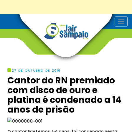
T
o
g
g
l
e
n
a
v
i
g
27 DE OUTUBRO DE 2016
a
Cantor do RN premiado
t
i
com disco de ouro e
o
n
platina é condenado a 14
anos de prisão
O cantor Edy Lemos, 54 anos, foi condenado nesta