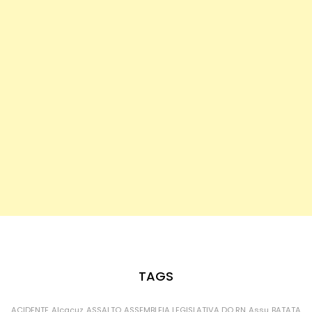
TAGS
ACIDENTE
Alcaçuz
ASSALTO
ASSEMBLEIA LEGISLATIVA DO RN
Assu
BATATA