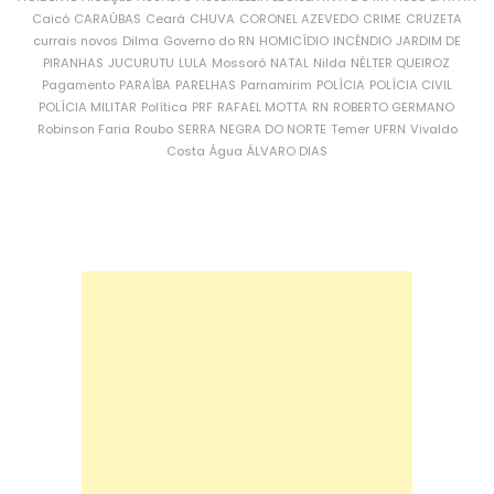
Caicó
CARAÚBAS
Ceará
CHUVA
CORONEL AZEVEDO
CRIME
CRUZETA
currais novos
Dilma
Governo do RN
HOMICÍDIO
INCÊNDIO
JARDIM DE
PIRANHAS
JUCURUTU
LULA
Mossoró
NATAL
Nilda
NÉLTER QUEIROZ
Pagamento
PARAÍBA
PARELHAS
Parnamirim
POLÍCIA
POLÍCIA CIVIL
POLÍCIA MILITAR
Política
PRF
RAFAEL MOTTA
RN
ROBERTO GERMANO
Robinson Faria
Roubo
SERRA NEGRA DO NORTE
Temer
UFRN
Vivaldo
Costa
Água
ÁLVARO DIAS