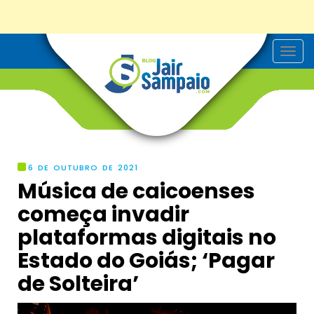
T
o
g
g
l
e
n
a
v
i
g
6 DE OUTUBRO DE 2021
a
Música de caicoenses
t
i
começa invadir
o
n
plataformas digitais no
Estado do Goiás; ‘Pagar
de Solteira’