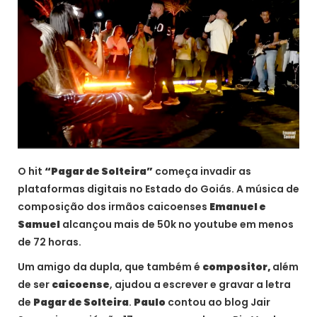
O hit
“Pagar de Solteira”
começa invadir as
plataformas digitais no Estado do Goiás. A música de
composição dos irmãos caicoenses
Emanuel e
Samuel
alcançou mais de 50k no youtube em menos
de 72 horas.
Um amigo da dupla, que também é
compositor,
além
de ser
caicoense
, ajudou a escrever e gravar a letra
de
Pagar de Solteira
.
Paulo
contou ao blog Jair