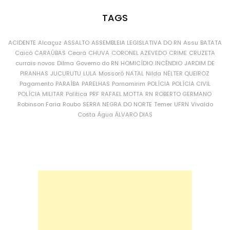
TAGS
ACIDENTE
Alcaçuz
ASSALTO
ASSEMBLEIA LEGISLATIVA DO RN
Assu
BATATA
Caicó
CARAÚBAS
Ceará
CHUVA
CORONEL AZEVEDO
CRIME
CRUZETA
currais novos
Dilma
Governo do RN
HOMICÍDIO
INCÊNDIO
JARDIM DE
PIRANHAS
JUCURUTU
LULA
Mossoró
NATAL
Nilda
NÉLTER QUEIROZ
Pagamento
PARAÍBA
PARELHAS
Parnamirim
POLÍCIA
POLÍCIA CIVIL
POLÍCIA MILITAR
Política
PRF
RAFAEL MOTTA
RN
ROBERTO GERMANO
Robinson Faria
Roubo
SERRA NEGRA DO NORTE
Temer
UFRN
Vivaldo
Costa
Água
ÁLVARO DIAS