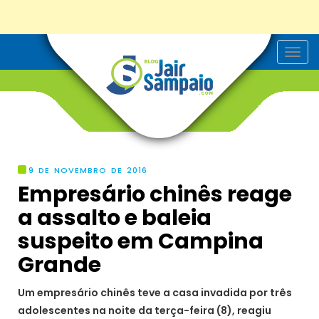
T
o
g
g
l
e
n
a
v
i
g
9 DE NOVEMBRO DE 2016
a
Empresário chinês reage
t
i
a assalto e baleia
o
n
suspeito em Campina
Grande
Um empresário chinês teve a casa invadida por três
adolescentes na noite da terça-feira (8), reagiu