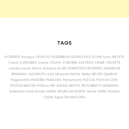
TAGS
ACIDENTE
Alcaçuz
ASSALTO
ASSEMBLEIA LEGISLATIVA DO RN
Assu
BATATA
Caicó
CARAÚBAS
Ceará
CHUVA
CORONEL AZEVEDO
CRIME
CRUZETA
currais novos
Dilma
Governo do RN
HOMICÍDIO
INCÊNDIO
JARDIM DE
PIRANHAS
JUCURUTU
LULA
Mossoró
NATAL
Nilda
NÉLTER QUEIROZ
Pagamento
PARAÍBA
PARELHAS
Parnamirim
POLÍCIA
POLÍCIA CIVIL
POLÍCIA MILITAR
Política
PRF
RAFAEL MOTTA
RN
ROBERTO GERMANO
Robinson Faria
Roubo
SERRA NEGRA DO NORTE
Temer
UFRN
Vivaldo
Costa
Água
ÁLVARO DIAS