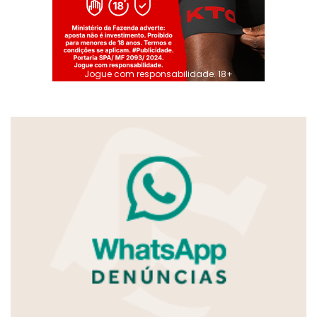
Jogue com responsabilidade. 18+