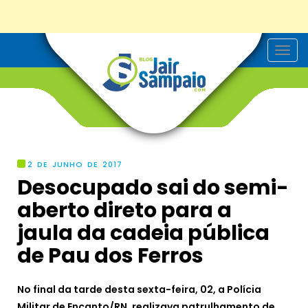
T
o
g
g
l
e
n
a
v
i
g
2 DE JUNHO DE 2017
a
Desocupado sai do semi-
t
i
aberto direto para a
o
n
jaula da cadeia pública
de Pau dos Ferros
No final da tarde desta sexta-feira, 02, a Polícia
Militar de Encanto/RN, realizava patrulhamento de