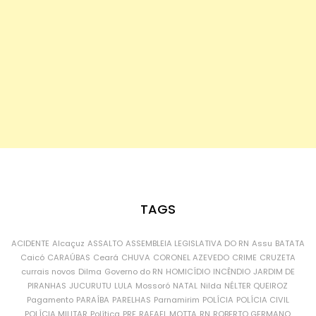
TAGS
ACIDENTE
Alcaçuz
ASSALTO
ASSEMBLEIA LEGISLATIVA DO RN
Assu
BATATA
Caicó
CARAÚBAS
Ceará
CHUVA
CORONEL AZEVEDO
CRIME
CRUZETA
currais novos
Dilma
Governo do RN
HOMICÍDIO
INCÊNDIO
JARDIM DE
PIRANHAS
JUCURUTU
LULA
Mossoró
NATAL
Nilda
NÉLTER QUEIROZ
Pagamento
PARAÍBA
PARELHAS
Parnamirim
POLÍCIA
POLÍCIA CIVIL
POLÍCIA MILITAR
Política
PRF
RAFAEL MOTTA
RN
ROBERTO GERMANO