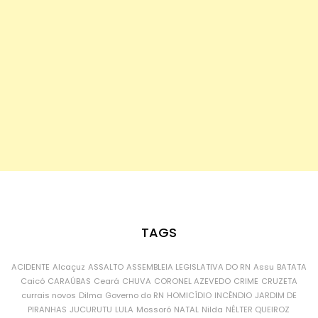
TAGS
ACIDENTE
Alcaçuz
ASSALTO
ASSEMBLEIA LEGISLATIVA DO RN
Assu
BATATA
Caicó
CARAÚBAS
Ceará
CHUVA
CORONEL AZEVEDO
CRIME
CRUZETA
currais novos
Dilma
Governo do RN
HOMICÍDIO
INCÊNDIO
JARDIM DE
PIRANHAS
JUCURUTU
LULA
Mossoró
NATAL
Nilda
NÉLTER QUEIROZ