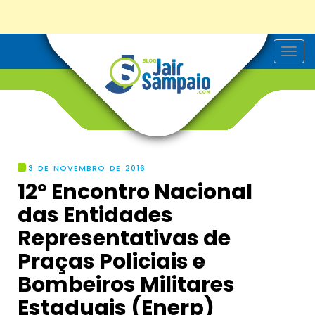
T
o
g
g
l
e
n
a
v
i
g
3 DE NOVEMBRO DE 2016
a
12º Encontro Nacional
t
i
das Entidades
o
n
Representativas de
Praças Policiais e
Bombeiros Militares
Estaduais (Enerp)