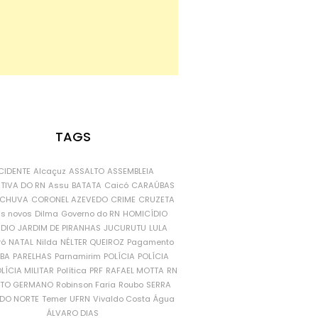
TAGS
CIDENTE
Alcaçuz
ASSALTO
ASSEMBLEIA
ATIVA DO RN
Assu
BATATA
Caicó
CARAÚBAS
CHUVA
CORONEL AZEVEDO
CRIME
CRUZETA
is novos
Dilma
Governo do RN
HOMICÍDIO
NDIO
JARDIM DE PIRANHAS
JUCURUTU
LULA
ró
NATAL
Nilda
NÉLTER QUEIROZ
Pagamento
ÍBA
PARELHAS
Parnamirim
POLÍCIA
POLÍCIA
LÍCIA MILITAR
Política
PRF
RAFAEL MOTTA
RN
RTO GERMANO
Robinson Faria
Roubo
SERRA
DO NORTE
Temer
UFRN
Vivaldo Costa
Água
ÁLVARO DIAS