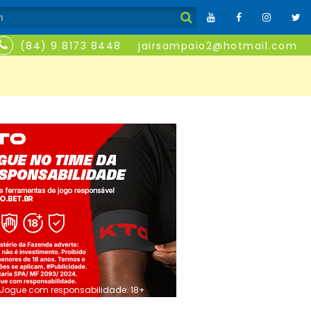
(84) 9 8173 8448
jairsampaio2@hotmail.com
Jogue com responsabilidade. 18+