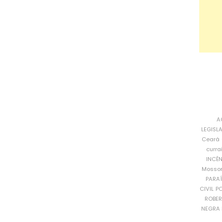
A
LEGISL
Ceará
curra
INCÊ
Mosso
PARA
CIVIL
PO
ROBE
NEGRA 