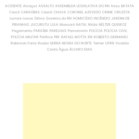
ACIDENTE
Alcaçuz
ASSALTO
ASSEMBLEIA LEGISLATIVA DO RN
Assu
BATATA
Caicó
CARAÚBAS
Ceará
CHUVA
CORONEL AZEVEDO
CRIME
CRUZETA
currais novos
Dilma
Governo do RN
HOMICÍDIO
INCÊNDIO
JARDIM DE
PIRANHAS
JUCURUTU
LULA
Mossoró
NATAL
Nilda
NÉLTER QUEIROZ
Pagamento
PARAÍBA
PARELHAS
Parnamirim
POLÍCIA
POLÍCIA CIVIL
POLÍCIA MILITAR
Política
PRF
RAFAEL MOTTA
RN
ROBERTO GERMANO
Robinson Faria
Roubo
SERRA NEGRA DO NORTE
Temer
UFRN
Vivaldo
Costa
Água
ÁLVARO DIAS