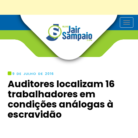
T
o
g
g
l
e
n
a
v
i
g
9 DE JULHO DE 2016
a
Auditores localizam 16
t
i
trabalhadores em
o
n
condições análogas à
escravidão