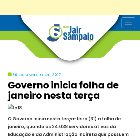
T
o
g
g
l
e
n
a
v
i
g
30 DE JANEIRO DE 2017
a
Governo inicia folha de
t
i
janeiro nesta terça
o
n
O Governo inicia nesta terça-feira (31) a folha de
janeiro, quando os 24.038 servidores ativos da
Educação e da Administração Indireta que possuem