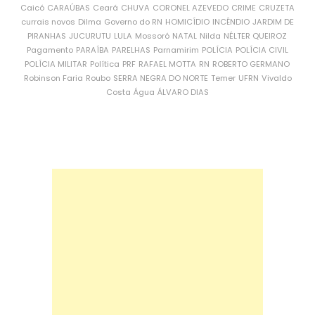
Caicó
CARAÚBAS
Ceará
CHUVA
CORONEL AZEVEDO
CRIME
CRUZETA
currais novos
Dilma
Governo do RN
HOMICÍDIO
INCÊNDIO
JARDIM DE
PIRANHAS
JUCURUTU
LULA
Mossoró
NATAL
Nilda
NÉLTER QUEIROZ
Pagamento
PARAÍBA
PARELHAS
Parnamirim
POLÍCIA
POLÍCIA CIVIL
POLÍCIA MILITAR
Política
PRF
RAFAEL MOTTA
RN
ROBERTO GERMANO
Robinson Faria
Roubo
SERRA NEGRA DO NORTE
Temer
UFRN
Vivaldo
Costa
Água
ÁLVARO DIAS