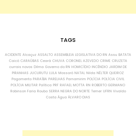
TAGS
ACIDENTE
Alcaçuz
ASSALTO
ASSEMBLEIA LEGISLATIVA DO RN
Assu
BATATA
Caicó
CARAÚBAS
Ceará
CHUVA
CORONEL AZEVEDO
CRIME
CRUZETA
currais novos
Dilma
Governo do RN
HOMICÍDIO
INCÊNDIO
JARDIM DE
PIRANHAS
JUCURUTU
LULA
Mossoró
NATAL
Nilda
NÉLTER QUEIROZ
Pagamento
PARAÍBA
PARELHAS
Parnamirim
POLÍCIA
POLÍCIA CIVIL
POLÍCIA MILITAR
Política
PRF
RAFAEL MOTTA
RN
ROBERTO GERMANO
Robinson Faria
Roubo
SERRA NEGRA DO NORTE
Temer
UFRN
Vivaldo
Costa
Água
ÁLVARO DIAS