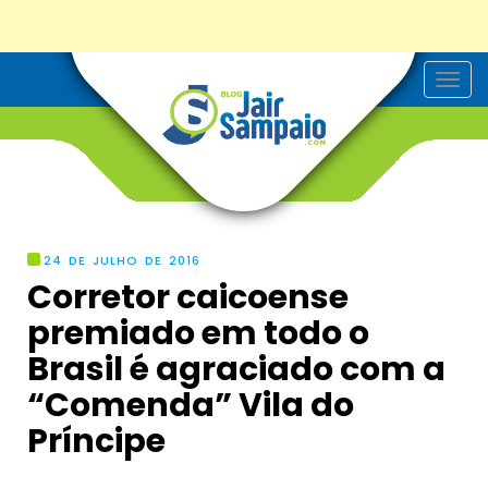
T
o
g
g
l
e
n
a
v
i
g
24 DE JULHO DE 2016
a
Corretor caicoense
t
i
premiado em todo o
o
n
Brasil é agraciado com a
“Comenda” Vila do
Príncipe