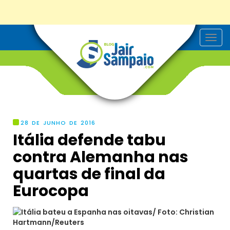
T
o
g
g
l
e
n
a
v
i
g
28 DE JUNHO DE 2016
a
Itália defende tabu
t
i
contra Alemanha nas
o
n
quartas de final da
Eurocopa