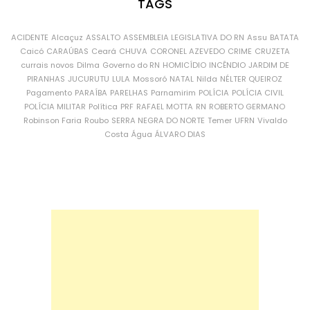
TAGS
ACIDENTE
Alcaçuz
ASSALTO
ASSEMBLEIA LEGISLATIVA DO RN
Assu
BATATA
Caicó
CARAÚBAS
Ceará
CHUVA
CORONEL AZEVEDO
CRIME
CRUZETA
currais novos
Dilma
Governo do RN
HOMICÍDIO
INCÊNDIO
JARDIM DE
PIRANHAS
JUCURUTU
LULA
Mossoró
NATAL
Nilda
NÉLTER QUEIROZ
Pagamento
PARAÍBA
PARELHAS
Parnamirim
POLÍCIA
POLÍCIA CIVIL
POLÍCIA MILITAR
Política
PRF
RAFAEL MOTTA
RN
ROBERTO GERMANO
Robinson Faria
Roubo
SERRA NEGRA DO NORTE
Temer
UFRN
Vivaldo
Costa
Água
ÁLVARO DIAS