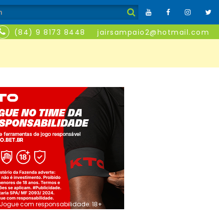
(84) 9 8173 8448
jairsampaio2@hotmail.com
Jogue com responsabilidade. 18+