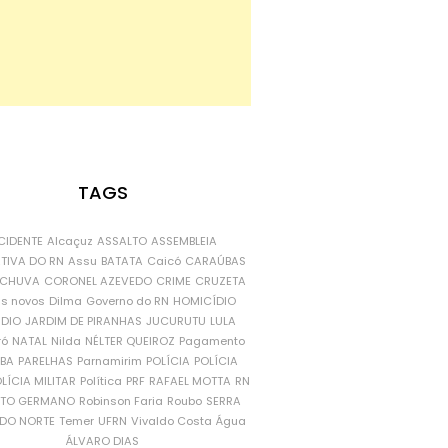
TAGS
CIDENTE
Alcaçuz
ASSALTO
ASSEMBLEIA
ATIVA DO RN
Assu
BATATA
Caicó
CARAÚBAS
CHUVA
CORONEL AZEVEDO
CRIME
CRUZETA
is novos
Dilma
Governo do RN
HOMICÍDIO
NDIO
JARDIM DE PIRANHAS
JUCURUTU
LULA
ró
NATAL
Nilda
NÉLTER QUEIROZ
Pagamento
ÍBA
PARELHAS
Parnamirim
POLÍCIA
POLÍCIA
LÍCIA MILITAR
Política
PRF
RAFAEL MOTTA
RN
RTO GERMANO
Robinson Faria
Roubo
SERRA
DO NORTE
Temer
UFRN
Vivaldo Costa
Água
ÁLVARO DIAS