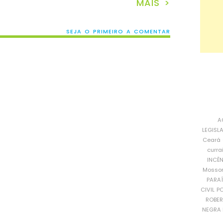
MAIS >
SEJA O PRIMEIRO A COMENTAR
A
LEGISL
Ceará
curra
INCÊ
Mosso
PARA
CIVIL
PO
ROBE
NEGRA 