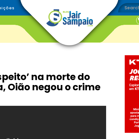
eições
peito’ na morte do
, Oião negou o crime