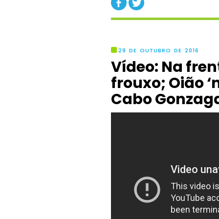
29 DE OUTUBRO DE 2016
Vídeo: Na frent
frouxo; Oião 
Cabo Gonzag