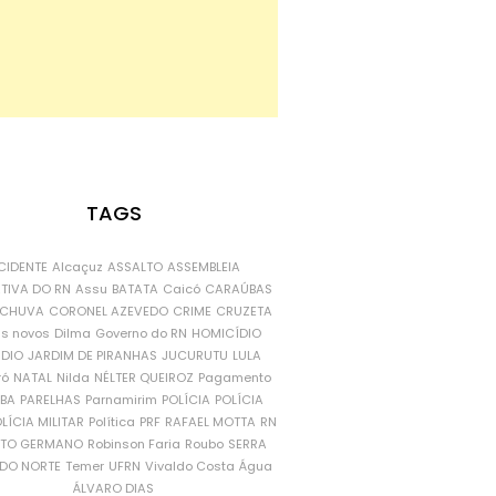
TAGS
CIDENTE
Alcaçuz
ASSALTO
ASSEMBLEIA
ATIVA DO RN
Assu
BATATA
Caicó
CARAÚBAS
CHUVA
CORONEL AZEVEDO
CRIME
CRUZETA
is novos
Dilma
Governo do RN
HOMICÍDIO
NDIO
JARDIM DE PIRANHAS
JUCURUTU
LULA
ró
NATAL
Nilda
NÉLTER QUEIROZ
Pagamento
ÍBA
PARELHAS
Parnamirim
POLÍCIA
POLÍCIA
LÍCIA MILITAR
Política
PRF
RAFAEL MOTTA
RN
RTO GERMANO
Robinson Faria
Roubo
SERRA
DO NORTE
Temer
UFRN
Vivaldo Costa
Água
ÁLVARO DIAS