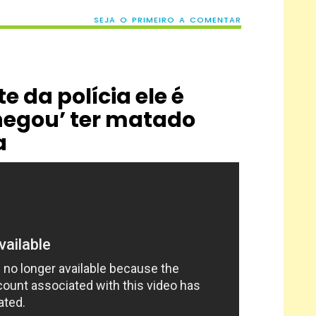
SEJA O PRIMEIRO A COMENTAR
e da polícia ele é
‘negou’ ter matado
a