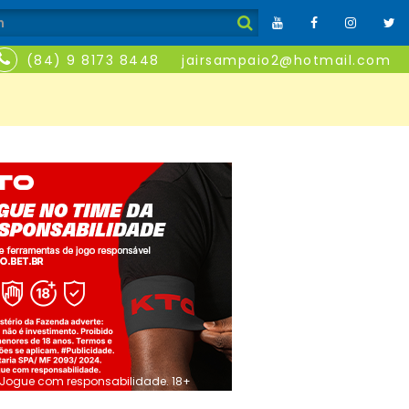
(84) 9 8173 8448
jairsampaio2@hotmail.com
Jogue com responsabilidade. 18+