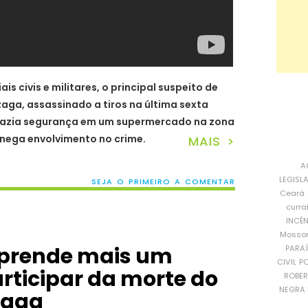
is civis e militares, o principal suspeito de
aga, assassinado a tiros na última sexta
o fazia segurança em um supermercado na zona
 nega envolvimento no crime.
MAIS >
A
LEGISL
SEJA O PRIMEIRO A COMENTAR
Ceará
curra
INCÊ
Mosso
r prende mais um
PARA
CIVIL
PO
articipar da morte do
ROBE
NEGRA 
zaga