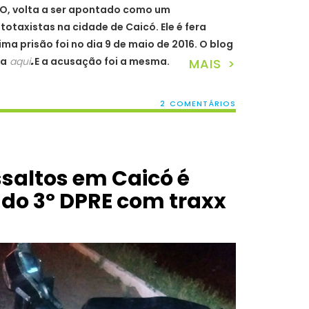
O, volta a ser apontado como um
otaxistas na cidade de Caicó. Ele é fera
tima prisão foi no dia 9 de maio de 2016. O blog
ra
aqui
.
E a acusação foi a mesma.
MAIS >
2 COMENTÁRIOS
ssaltos em Caicó é
 do 3º DPRE com traxx