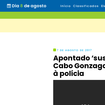
Dia
8
de agosto
Início
Classificados
El
7 DE AGOSTO DE 2017
Apontado ‘sus
Cabo Gonzaga
à polícia