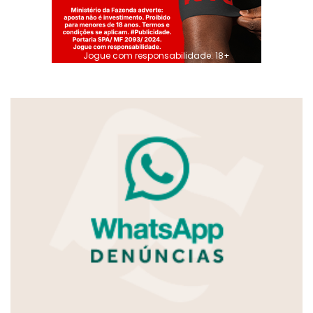
Jogue com responsabilidade. 18+