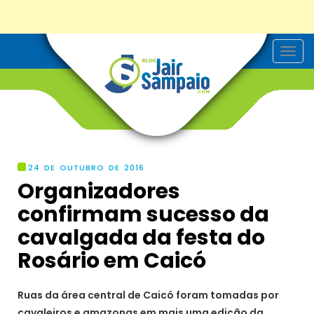
T
o
g
g
l
e
n
a
v
i
g
24 DE OUTUBRO DE 2016
a
Organizadores
t
i
confirmam sucesso da
o
n
cavalgada da festa do
Rosário em Caicó
Ruas da área central de Caicó foram tomadas por
cavaleiros e amazonas em mais uma edição da