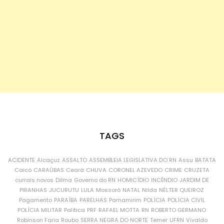
TAGS
ACIDENTE
Alcaçuz
ASSALTO
ASSEMBLEIA LEGISLATIVA DO RN
Assu
BATATA
Caicó
CARAÚBAS
Ceará
CHUVA
CORONEL AZEVEDO
CRIME
CRUZETA
currais novos
Dilma
Governo do RN
HOMICÍDIO
INCÊNDIO
JARDIM DE
PIRANHAS
JUCURUTU
LULA
Mossoró
NATAL
Nilda
NÉLTER QUEIROZ
Pagamento
PARAÍBA
PARELHAS
Parnamirim
POLÍCIA
POLÍCIA CIVIL
POLÍCIA MILITAR
Política
PRF
RAFAEL MOTTA
RN
ROBERTO GERMANO
Robinson Faria
Roubo
SERRA NEGRA DO NORTE
Temer
UFRN
Vivaldo