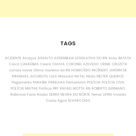
TAGS
ACIDENTE
Alcaçuz
ASSALTO
ASSEMBLEIA LEGISLATIVA DO RN
Assu
BATATA
Caicó
CARAÚBAS
Ceará
CHUVA
CORONEL AZEVEDO
CRIME
CRUZETA
currais novos
Dilma
Governo do RN
HOMICÍDIO
INCÊNDIO
JARDIM DE
PIRANHAS
JUCURUTU
LULA
Mossoró
NATAL
Nilda
NÉLTER QUEIROZ
Pagamento
PARAÍBA
PARELHAS
Parnamirim
POLÍCIA
POLÍCIA CIVIL
POLÍCIA MILITAR
Política
PRF
RAFAEL MOTTA
RN
ROBERTO GERMANO
Robinson Faria
Roubo
SERRA NEGRA DO NORTE
Temer
UFRN
Vivaldo
Costa
Água
ÁLVARO DIAS