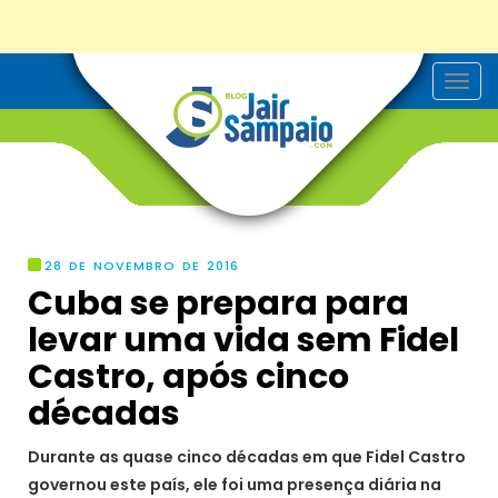
T
o
g
g
l
e
n
a
v
i
g
28 DE NOVEMBRO DE 2016
a
Cuba se prepara para
t
i
levar uma vida sem Fidel
o
n
Castro, após cinco
décadas
Durante as quase cinco décadas em que Fidel Castro
governou este país, ele foi uma presença diária na