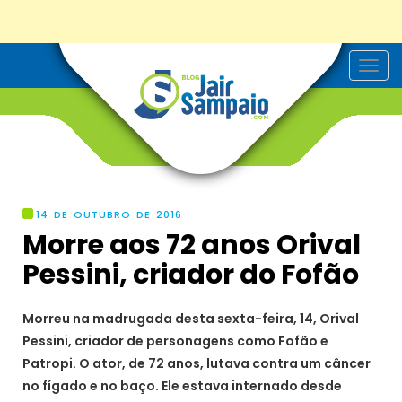
T
o
g
g
l
e
n
a
v
i
g
14 DE OUTUBRO DE 2016
a
Morre aos 72 anos Orival
t
i
Pessini, criador do Fofão
o
n
Morreu na madrugada desta sexta-feira, 14, Orival
Pessini, criador de personagens como Fofão e
Patropi. O ator, de 72 anos, lutava contra um câncer
no fígado e no baço. Ele estava internado desde