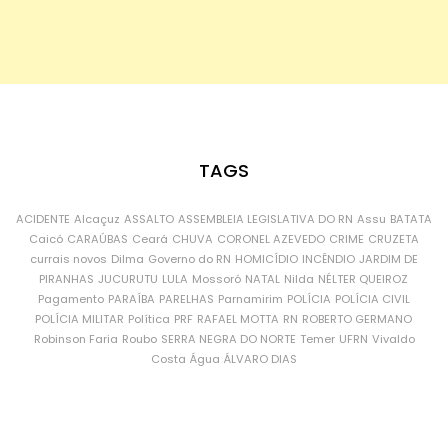
TAGS
ACIDENTE
Alcaçuz
ASSALTO
ASSEMBLEIA LEGISLATIVA DO RN
Assu
BATATA
Caicó
CARAÚBAS
Ceará
CHUVA
CORONEL AZEVEDO
CRIME
CRUZETA
currais novos
Dilma
Governo do RN
HOMICÍDIO
INCÊNDIO
JARDIM DE
PIRANHAS
JUCURUTU
LULA
Mossoró
NATAL
Nilda
NÉLTER QUEIROZ
Pagamento
PARAÍBA
PARELHAS
Parnamirim
POLÍCIA
POLÍCIA CIVIL
POLÍCIA MILITAR
Política
PRF
RAFAEL MOTTA
RN
ROBERTO GERMANO
Robinson Faria
Roubo
SERRA NEGRA DO NORTE
Temer
UFRN
Vivaldo
Costa
Água
ÁLVARO DIAS