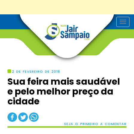
T
o
g
g
l
e
n
a
v
i
g
2 DE FEVEREIRO DE 2018
a
Sua feira mais saudável
t
i
e pelo melhor preço da
o
n
cidade
SEJA O PRIMEIRO A COMENTAR