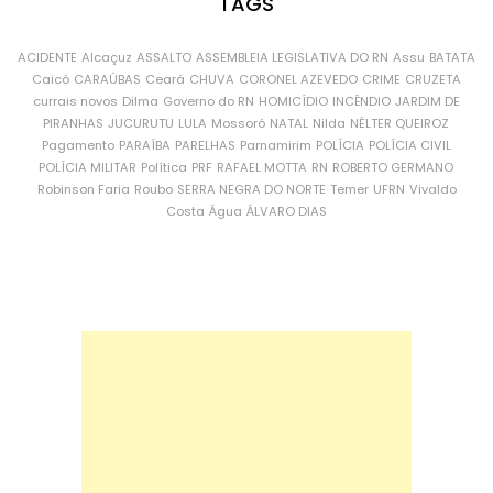
TAGS
ACIDENTE
Alcaçuz
ASSALTO
ASSEMBLEIA LEGISLATIVA DO RN
Assu
BATATA
Caicó
CARAÚBAS
Ceará
CHUVA
CORONEL AZEVEDO
CRIME
CRUZETA
currais novos
Dilma
Governo do RN
HOMICÍDIO
INCÊNDIO
JARDIM DE
PIRANHAS
JUCURUTU
LULA
Mossoró
NATAL
Nilda
NÉLTER QUEIROZ
Pagamento
PARAÍBA
PARELHAS
Parnamirim
POLÍCIA
POLÍCIA CIVIL
POLÍCIA MILITAR
Política
PRF
RAFAEL MOTTA
RN
ROBERTO GERMANO
Robinson Faria
Roubo
SERRA NEGRA DO NORTE
Temer
UFRN
Vivaldo
Costa
Água
ÁLVARO DIAS