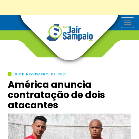
T
o
g
g
l
e
n
a
v
i
g
30 DE NOVEMBRO DE 2021
a
América anuncia
t
i
contratação de dois
o
n
atacantes