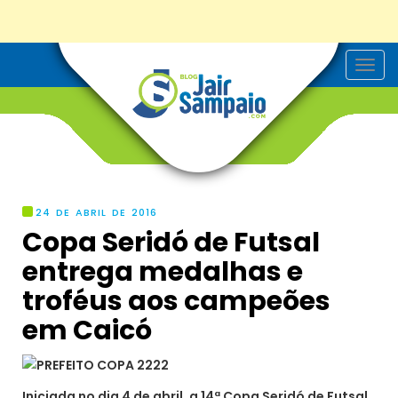
T
o
g
g
l
e
n
a
v
i
g
24 DE ABRIL DE 2016
a
Copa Seridó de Futsal
t
i
entrega medalhas e
o
n
troféus aos campeões
em Caicó
Iniciada no dia 4 de abril, a 14ª Copa Seridó de Futsal