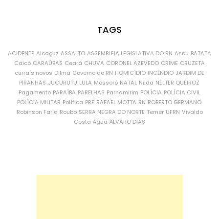
TAGS
ACIDENTE
Alcaçuz
ASSALTO
ASSEMBLEIA LEGISLATIVA DO RN
Assu
BATATA
Caicó
CARAÚBAS
Ceará
CHUVA
CORONEL AZEVEDO
CRIME
CRUZETA
currais novos
Dilma
Governo do RN
HOMICÍDIO
INCÊNDIO
JARDIM DE
PIRANHAS
JUCURUTU
LULA
Mossoró
NATAL
Nilda
NÉLTER QUEIROZ
Pagamento
PARAÍBA
PARELHAS
Parnamirim
POLÍCIA
POLÍCIA CIVIL
POLÍCIA MILITAR
Política
PRF
RAFAEL MOTTA
RN
ROBERTO GERMANO
Robinson Faria
Roubo
SERRA NEGRA DO NORTE
Temer
UFRN
Vivaldo
Costa
Água
ÁLVARO DIAS