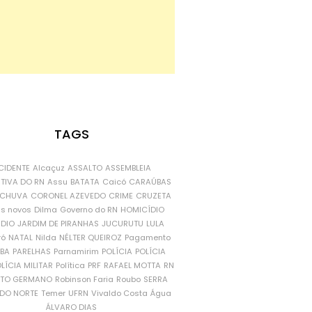
TAGS
CIDENTE
Alcaçuz
ASSALTO
ASSEMBLEIA
ATIVA DO RN
Assu
BATATA
Caicó
CARAÚBAS
CHUVA
CORONEL AZEVEDO
CRIME
CRUZETA
is novos
Dilma
Governo do RN
HOMICÍDIO
NDIO
JARDIM DE PIRANHAS
JUCURUTU
LULA
ró
NATAL
Nilda
NÉLTER QUEIROZ
Pagamento
ÍBA
PARELHAS
Parnamirim
POLÍCIA
POLÍCIA
LÍCIA MILITAR
Política
PRF
RAFAEL MOTTA
RN
RTO GERMANO
Robinson Faria
Roubo
SERRA
DO NORTE
Temer
UFRN
Vivaldo Costa
Água
ÁLVARO DIAS