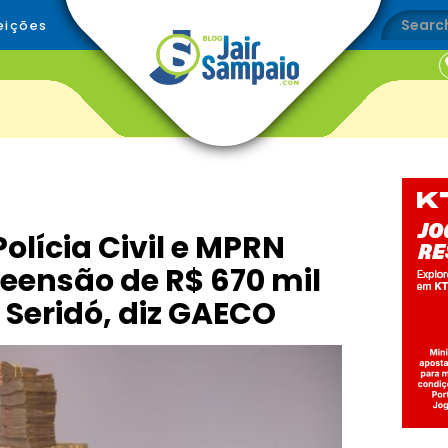
eições
olícia Civil e MPRN
reensão de R$ 670 mil
 Seridó, diz GAECO