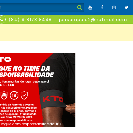
(84) 9 8173 8448
jairsampaio2@hotmail.com
Jogue com responsabilidade. 18+