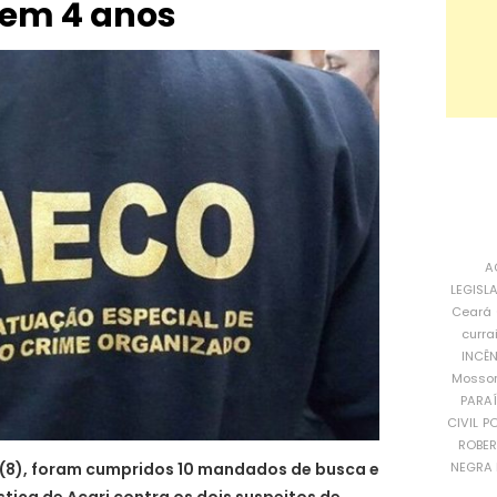
 em 4 anos
A
LEGISL
Ceará
curra
INCÊ
Mosso
PARA
CIVIL
PO
ROBE
NEGRA 
 (8), foram cumpridos 10 mandados de busca e