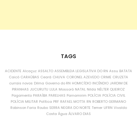
TAGS
ACIDENTE
Alcaçuz
ASSALTO
ASSEMBLEIA LEGISLATIVA DO RN
Assu
BATATA
Caicó
CARAÚBAS
Ceará
CHUVA
CORONEL AZEVEDO
CRIME
CRUZETA
currais novos
Dilma
Governo do RN
HOMICÍDIO
INCÊNDIO
JARDIM DE
PIRANHAS
JUCURUTU
LULA
Mossoró
NATAL
Nilda
NÉLTER QUEIROZ
Pagamento
PARAÍBA
PARELHAS
Parnamirim
POLÍCIA
POLÍCIA CIVIL
POLÍCIA MILITAR
Política
PRF
RAFAEL MOTTA
RN
ROBERTO GERMANO
Robinson Faria
Roubo
SERRA NEGRA DO NORTE
Temer
UFRN
Vivaldo
Costa
Água
ÁLVARO DIAS