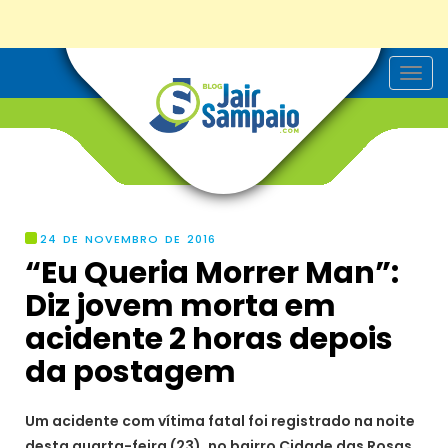
T
o
g
g
l
e
n
a
v
i
g
24 DE NOVEMBRO DE 2016
a
“Eu Queria Morrer Man”:
t
i
Diz jovem morta em
o
n
acidente 2 horas depois
da postagem
Um acidente com vítima fatal foi registrado na noite
desta quarta-feira (23), no bairro Cidade das Rosas,