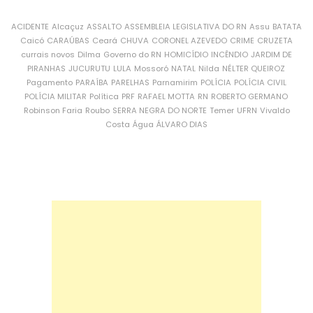
ACIDENTE
Alcaçuz
ASSALTO
ASSEMBLEIA LEGISLATIVA DO RN
Assu
BATATA
Caicó
CARAÚBAS
Ceará
CHUVA
CORONEL AZEVEDO
CRIME
CRUZETA
currais novos
Dilma
Governo do RN
HOMICÍDIO
INCÊNDIO
JARDIM DE
PIRANHAS
JUCURUTU
LULA
Mossoró
NATAL
Nilda
NÉLTER QUEIROZ
Pagamento
PARAÍBA
PARELHAS
Parnamirim
POLÍCIA
POLÍCIA CIVIL
POLÍCIA MILITAR
Política
PRF
RAFAEL MOTTA
RN
ROBERTO GERMANO
Robinson Faria
Roubo
SERRA NEGRA DO NORTE
Temer
UFRN
Vivaldo
Costa
Água
ÁLVARO DIAS