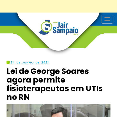
T
o
g
g
l
e
n
a
v
i
g
24 DE JUNHO DE 2021
a
Lei de George Soares
t
i
agora permite
o
n
fisioterapeutas em UTIs
no RN