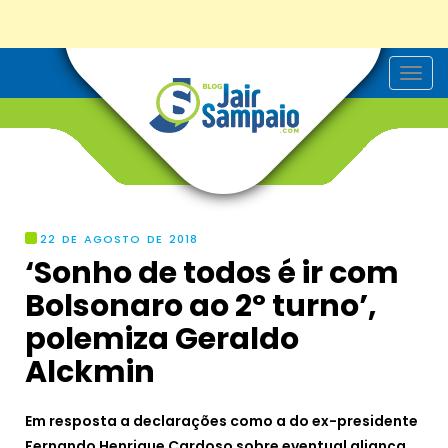
T
o
g
g
l
e
n
a
v
i
g
22 DE AGOSTO DE 2018
a
‘Sonho de todos é ir com
t
i
Bolsonaro ao 2º turno’,
o
n
polemiza Geraldo
Alckmin
Em resposta a declarações como a do ex-presidente
Fernando Henrique Cardoso sobre eventual aliança