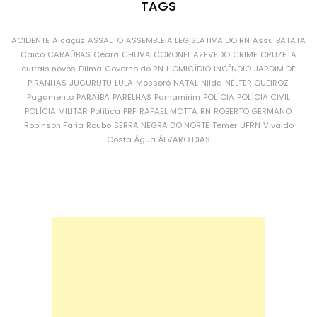
TAGS
ACIDENTE
Alcaçuz
ASSALTO
ASSEMBLEIA LEGISLATIVA DO RN
Assu
BATATA
Caicó
CARAÚBAS
Ceará
CHUVA
CORONEL AZEVEDO
CRIME
CRUZETA
currais novos
Dilma
Governo do RN
HOMICÍDIO
INCÊNDIO
JARDIM DE
PIRANHAS
JUCURUTU
LULA
Mossoró
NATAL
Nilda
NÉLTER QUEIROZ
Pagamento
PARAÍBA
PARELHAS
Parnamirim
POLÍCIA
POLÍCIA CIVIL
POLÍCIA MILITAR
Política
PRF
RAFAEL MOTTA
RN
ROBERTO GERMANO
Robinson Faria
Roubo
SERRA NEGRA DO NORTE
Temer
UFRN
Vivaldo
Costa
Água
ÁLVARO DIAS