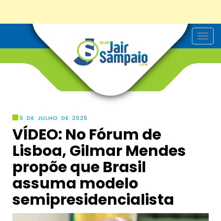
T
o
g
g
l
e
n
a
v
i
g
5 DE JULHO DE 2025
a
VÍDEO: No Fórum de
t
i
Lisboa, Gilmar Mendes
o
n
propõe que Brasil
assuma modelo
semipresidencialista