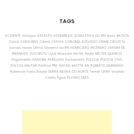
TAGS
ACIDENTE
Alcaçuz
ASSALTO
ASSEMBLEIA LEGISLATIVA DO RN
Assu
BATATA
Caicó
CARAÚBAS
Ceará
CHUVA
CORONEL AZEVEDO
CRIME
CRUZETA
currais novos
Dilma
Governo do RN
HOMICÍDIO
INCÊNDIO
JARDIM DE
PIRANHAS
JUCURUTU
LULA
Mossoró
NATAL
Nilda
NÉLTER QUEIROZ
Pagamento
PARAÍBA
PARELHAS
Parnamirim
POLÍCIA
POLÍCIA CIVIL
POLÍCIA MILITAR
Política
PRF
RAFAEL MOTTA
RN
ROBERTO GERMANO
Robinson Faria
Roubo
SERRA NEGRA DO NORTE
Temer
UFRN
Vivaldo
Costa
Água
ÁLVARO DIAS