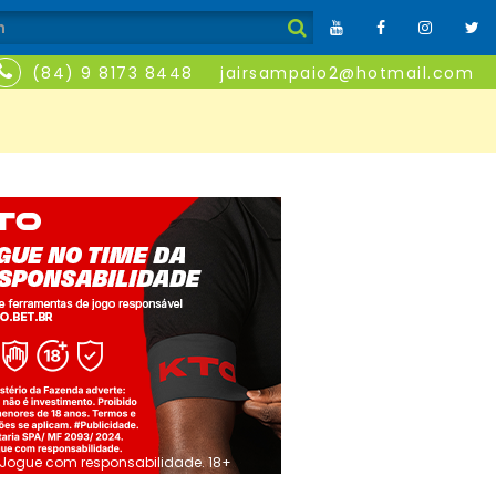
(84) 9 8173 8448
jairsampaio2@hotmail.com
Jogue com responsabilidade. 18+