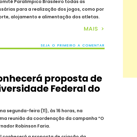
Comitê Paralímpico Brasileiro todas as
sárias para a realização dos jogos, como por
orte, alojamento e alimentação dos atletas.
MAIS >
SEJA O PRIMEIRO A COMENTAR
onhecerá proposta de
iversidade Federal do
a segunda-feira (11), às 16 horas, na
 uma reunião da coordenação da campanha “O
rnador Robinson Faria.
l conhecerá a proposta de criação da