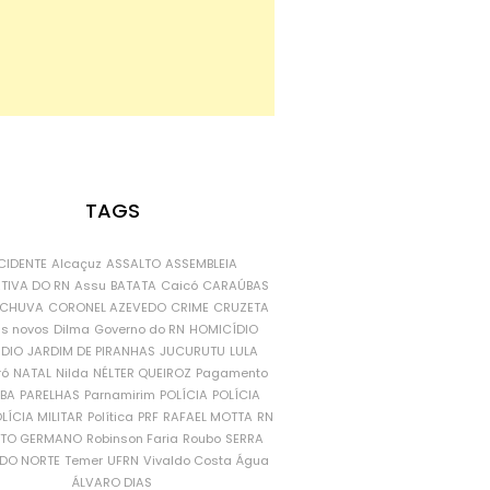
TAGS
CIDENTE
Alcaçuz
ASSALTO
ASSEMBLEIA
ATIVA DO RN
Assu
BATATA
Caicó
CARAÚBAS
CHUVA
CORONEL AZEVEDO
CRIME
CRUZETA
is novos
Dilma
Governo do RN
HOMICÍDIO
NDIO
JARDIM DE PIRANHAS
JUCURUTU
LULA
ró
NATAL
Nilda
NÉLTER QUEIROZ
Pagamento
ÍBA
PARELHAS
Parnamirim
POLÍCIA
POLÍCIA
LÍCIA MILITAR
Política
PRF
RAFAEL MOTTA
RN
RTO GERMANO
Robinson Faria
Roubo
SERRA
DO NORTE
Temer
UFRN
Vivaldo Costa
Água
ÁLVARO DIAS