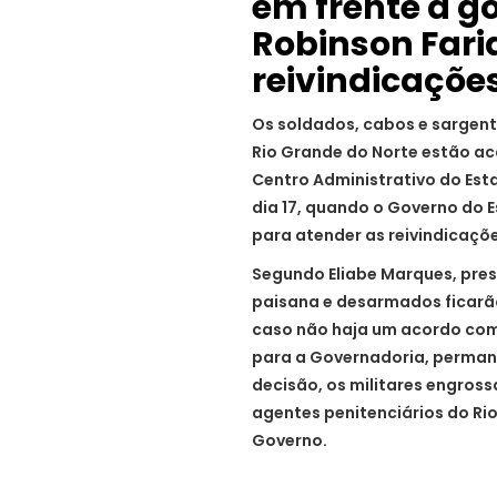
em frente a g
Robinson Fari
reivindicaçõe
Os soldados, cabos e sargento
Rio Grande do Norte estão a
Centro Administrativo do Esta
dia 17, quando o Governo do
para atender as reivindicaçõ
Segundo Eliabe Marques, pres
paisana e desarmados ficarão
caso não haja um acordo com 
para a Governadoria, perma
decisão, os militares engro
agentes penitenciários do Ri
Governo.