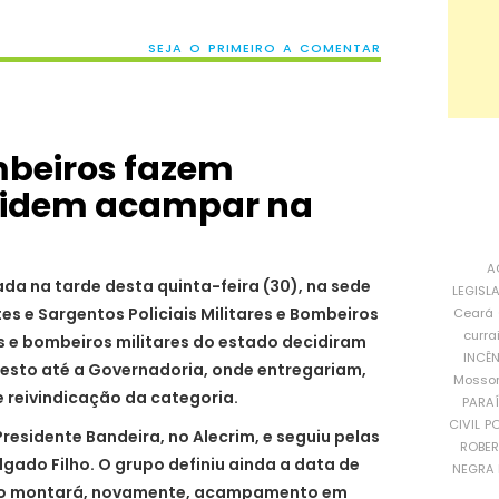
SEJA O PRIMEIRO A COMENTAR
ombeiros fazem
ecidem acampar na
A
da na tarde desta quinta-feira (30), na sede
LEGISL
s e Sargentos Policiais Militares e Bombeiros
Ceará
curra
s e bombeiros militares do estado decidiram
INCÊ
esto até a Governadoria, onde entregariam,
Mosso
 reivindicação da categoria.
PARA
CIVIL
PO
Presidente Bandeira, no Alecrim, e seguiu pelas
ROBE
lgado Filho. O grupo definiu ainda a data de
NEGRA 
do montará, novamente, acampamento em