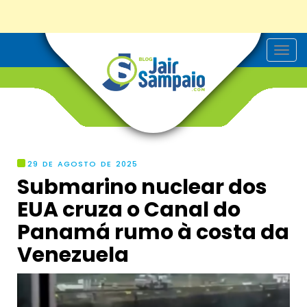
T
o
g
g
l
e
n
a
v
i
g
29 DE AGOSTO DE 2025
a
Submarino nuclear dos
t
i
EUA cruza o Canal do
o
n
Panamá rumo à costa da
Venezuela