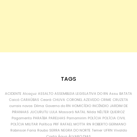
TAGS
ACIDENTE
Alcaçuz
ASSALTO
ASSEMBLEIA LEGISLATIVA DO RN
Assu
BATATA
Caicó
CARAÚBAS
Ceará
CHUVA
CORONEL AZEVEDO
CRIME
CRUZETA
currais novos
Dilma
Governo do RN
HOMICÍDIO
INCÊNDIO
JARDIM DE
PIRANHAS
JUCURUTU
LULA
Mossoró
NATAL
Nilda
NÉLTER QUEIROZ
Pagamento
PARAÍBA
PARELHAS
Parnamirim
POLÍCIA
POLÍCIA CIVIL
POLÍCIA MILITAR
Política
PRF
RAFAEL MOTTA
RN
ROBERTO GERMANO
Robinson Faria
Roubo
SERRA NEGRA DO NORTE
Temer
UFRN
Vivaldo
Costa
Água
ÁLVARO DIAS