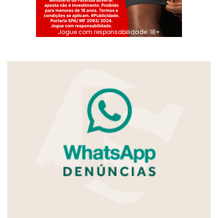
Jogue com responsabilidade. 18+