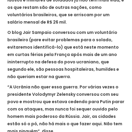
idosos e milhares de soldados já não tem mais vida, e
os que restam são de outras nações, como
voluntários brasileiros, que se arriscam por um
salário mensal de R$ 26 mil.
O blog Jair Sampaio conversou com um voluntário
brasileiro (pare evitar problemas para o solado,
evitaremos identificá-lo) que está neste momento
em curtas férias pela França após mais de um ano
ininterrupto na defesa do povo ucraniano, que
segundo ele, são pessoas hospitaleiras, humildes e
não queriam estar na guerra.
“A Ucrânia não quer essa guerra. Por várias vezes o
presidente Volodymyr Zelensky conversou com seu
povo e mostrou que estava cedendo para Putin parar
com os ataques, mas nunca foi sequer ouvido pelo
homem mais poderoso da Rússia. Jair, as cidades
estão só o pó, não há mais o que fazer aqui. Não tem
mais ninguém”, disse.