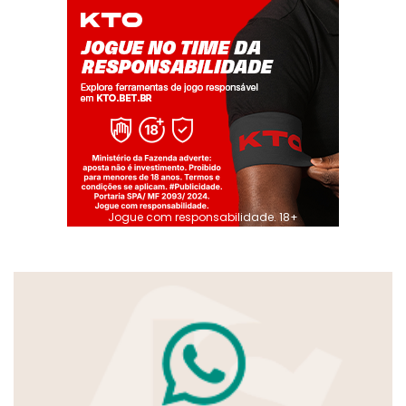
Jogue com responsabilidade. 18+