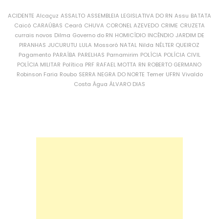
ACIDENTE
Alcaçuz
ASSALTO
ASSEMBLEIA LEGISLATIVA DO RN
Assu
BATATA
Caicó
CARAÚBAS
Ceará
CHUVA
CORONEL AZEVEDO
CRIME
CRUZETA
currais novos
Dilma
Governo do RN
HOMICÍDIO
INCÊNDIO
JARDIM DE
PIRANHAS
JUCURUTU
LULA
Mossoró
NATAL
Nilda
NÉLTER QUEIROZ
Pagamento
PARAÍBA
PARELHAS
Parnamirim
POLÍCIA
POLÍCIA CIVIL
POLÍCIA MILITAR
Política
PRF
RAFAEL MOTTA
RN
ROBERTO GERMANO
Robinson Faria
Roubo
SERRA NEGRA DO NORTE
Temer
UFRN
Vivaldo
Costa
Água
ÁLVARO DIAS