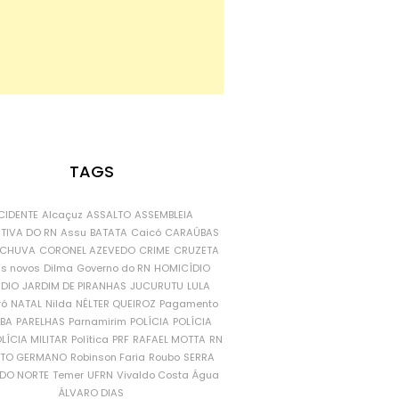
TAGS
CIDENTE
Alcaçuz
ASSALTO
ASSEMBLEIA
ATIVA DO RN
Assu
BATATA
Caicó
CARAÚBAS
CHUVA
CORONEL AZEVEDO
CRIME
CRUZETA
is novos
Dilma
Governo do RN
HOMICÍDIO
NDIO
JARDIM DE PIRANHAS
JUCURUTU
LULA
ró
NATAL
Nilda
NÉLTER QUEIROZ
Pagamento
ÍBA
PARELHAS
Parnamirim
POLÍCIA
POLÍCIA
LÍCIA MILITAR
Política
PRF
RAFAEL MOTTA
RN
RTO GERMANO
Robinson Faria
Roubo
SERRA
DO NORTE
Temer
UFRN
Vivaldo Costa
Água
ÁLVARO DIAS