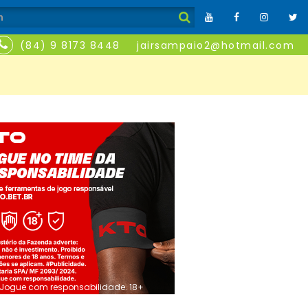
(84) 9 8173 8448
jairsampaio2@hotmail.com
Jogue com responsabilidade. 18+