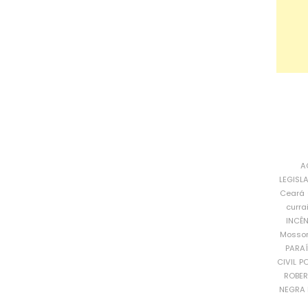
A
LEGISL
Ceará
curra
INCÊ
Mosso
PARA
CIVIL
PO
ROBE
NEGRA 