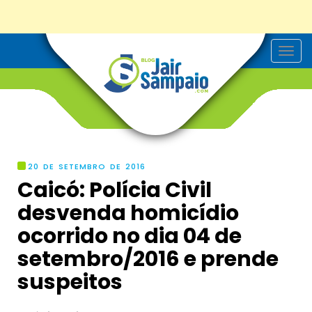
T
o
g
g
l
e
n
a
v
i
g
20 DE SETEMBRO DE 2016
a
Caicó: Polícia Civil
t
i
desvenda homicídio
o
n
ocorrido no dia 04 de
setembro/2016 e prende
suspeitos