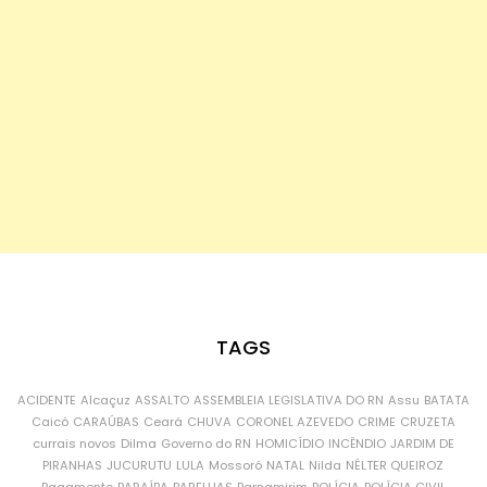
TAGS
ACIDENTE
Alcaçuz
ASSALTO
ASSEMBLEIA LEGISLATIVA DO RN
Assu
BATATA
Caicó
CARAÚBAS
Ceará
CHUVA
CORONEL AZEVEDO
CRIME
CRUZETA
currais novos
Dilma
Governo do RN
HOMICÍDIO
INCÊNDIO
JARDIM DE
PIRANHAS
JUCURUTU
LULA
Mossoró
NATAL
Nilda
NÉLTER QUEIROZ