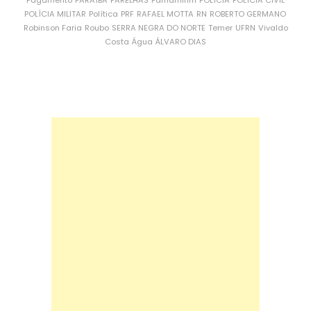
Pagamento
PARAÍBA
PARELHAS
Parnamirim
POLÍCIA
POLÍCIA CIVIL
POLÍCIA MILITAR
Política
PRF
RAFAEL MOTTA
RN
ROBERTO GERMANO
Robinson Faria
Roubo
SERRA NEGRA DO NORTE
Temer
UFRN
Vivaldo
Costa
Água
ÁLVARO DIAS