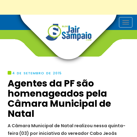
T
o
g
g
l
e
n
a
v
i
g
4 DE SETEMBRO DE 2015
a
Agentes da PF são
t
i
homenageados pela
o
n
Câmara Municipal de
Natal
A Câmara Municipal de Natal realizou nessa quinta-
feira (03) por iniciativa do vereador Cabo Jeoás