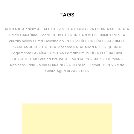
TAGS
ACIDENTE
Alcaçuz
ASSALTO
ASSEMBLEIA LEGISLATIVA DO RN
Assu
BATATA
Caicó
CARAÚBAS
Ceará
CHUVA
CORONEL AZEVEDO
CRIME
CRUZETA
currais novos
Dilma
Governo do RN
HOMICÍDIO
INCÊNDIO
JARDIM DE
PIRANHAS
JUCURUTU
LULA
Mossoró
NATAL
Nilda
NÉLTER QUEIROZ
Pagamento
PARAÍBA
PARELHAS
Parnamirim
POLÍCIA
POLÍCIA CIVIL
POLÍCIA MILITAR
Política
PRF
RAFAEL MOTTA
RN
ROBERTO GERMANO
Robinson Faria
Roubo
SERRA NEGRA DO NORTE
Temer
UFRN
Vivaldo
Costa
Água
ÁLVARO DIAS