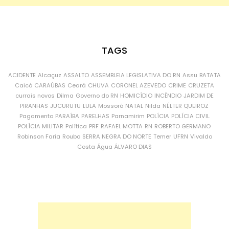
TAGS
ACIDENTE
Alcaçuz
ASSALTO
ASSEMBLEIA LEGISLATIVA DO RN
Assu
BATATA
Caicó
CARAÚBAS
Ceará
CHUVA
CORONEL AZEVEDO
CRIME
CRUZETA
currais novos
Dilma
Governo do RN
HOMICÍDIO
INCÊNDIO
JARDIM DE
PIRANHAS
JUCURUTU
LULA
Mossoró
NATAL
Nilda
NÉLTER QUEIROZ
Pagamento
PARAÍBA
PARELHAS
Parnamirim
POLÍCIA
POLÍCIA CIVIL
POLÍCIA MILITAR
Política
PRF
RAFAEL MOTTA
RN
ROBERTO GERMANO
Robinson Faria
Roubo
SERRA NEGRA DO NORTE
Temer
UFRN
Vivaldo
Costa
Água
ÁLVARO DIAS