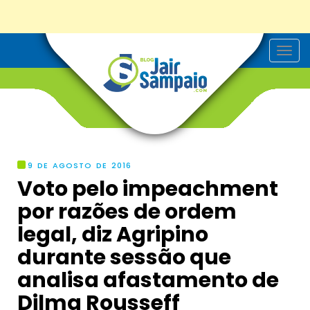
T
o
g
g
l
e
n
a
v
i
g
9 DE AGOSTO DE 2016
a
Voto pelo impeachment
t
i
por razões de ordem
o
n
legal, diz Agripino
durante sessão que
analisa afastamento de
Dilma Rousseff