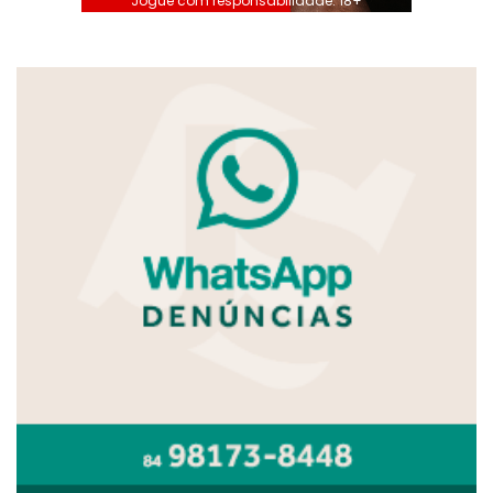
Jogue com responsabilidade. 18+