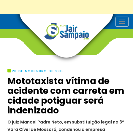
T
o
g
g
l
e
n
a
v
i
g
28 DE NOVEMBRO DE 2016
a
Mototaxista vítima de
t
i
acidente com carreta em
o
n
cidade potiguar será
indenizado
O juiz Manoel Padre Neto, em substituição legal na 3ª
Vara Cível de Mossoró, condenou a empresa