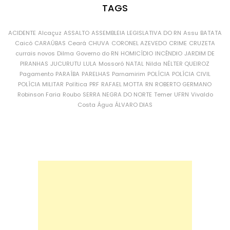
TAGS
ACIDENTE
Alcaçuz
ASSALTO
ASSEMBLEIA LEGISLATIVA DO RN
Assu
BATATA
Caicó
CARAÚBAS
Ceará
CHUVA
CORONEL AZEVEDO
CRIME
CRUZETA
currais novos
Dilma
Governo do RN
HOMICÍDIO
INCÊNDIO
JARDIM DE
PIRANHAS
JUCURUTU
LULA
Mossoró
NATAL
Nilda
NÉLTER QUEIROZ
Pagamento
PARAÍBA
PARELHAS
Parnamirim
POLÍCIA
POLÍCIA CIVIL
POLÍCIA MILITAR
Política
PRF
RAFAEL MOTTA
RN
ROBERTO GERMANO
Robinson Faria
Roubo
SERRA NEGRA DO NORTE
Temer
UFRN
Vivaldo
Costa
Água
ÁLVARO DIAS