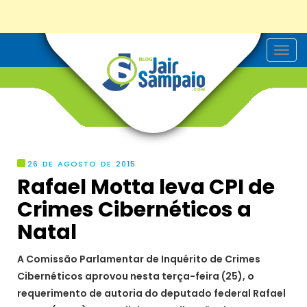
T
o
g
g
l
e
n
a
v
i
g
26 DE AGOSTO DE 2015
a
Rafael Motta leva CPI de
t
i
Crimes Cibernéticos a
o
n
Natal
A Comissão Parlamentar de Inquérito de Crimes
Cibernéticos aprovou nesta terça-feira (25), o
requerimento de autoria do deputado federal Rafael