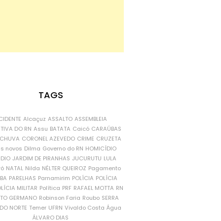
TAGS
CIDENTE
Alcaçuz
ASSALTO
ASSEMBLEIA
ATIVA DO RN
Assu
BATATA
Caicó
CARAÚBAS
CHUVA
CORONEL AZEVEDO
CRIME
CRUZETA
is novos
Dilma
Governo do RN
HOMICÍDIO
NDIO
JARDIM DE PIRANHAS
JUCURUTU
LULA
ró
NATAL
Nilda
NÉLTER QUEIROZ
Pagamento
ÍBA
PARELHAS
Parnamirim
POLÍCIA
POLÍCIA
LÍCIA MILITAR
Política
PRF
RAFAEL MOTTA
RN
RTO GERMANO
Robinson Faria
Roubo
SERRA
DO NORTE
Temer
UFRN
Vivaldo Costa
Água
ÁLVARO DIAS