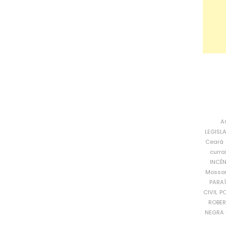
A
LEGISL
Ceará
curra
INCÊ
Mosso
PARA
CIVIL
PO
ROBE
NEGRA 