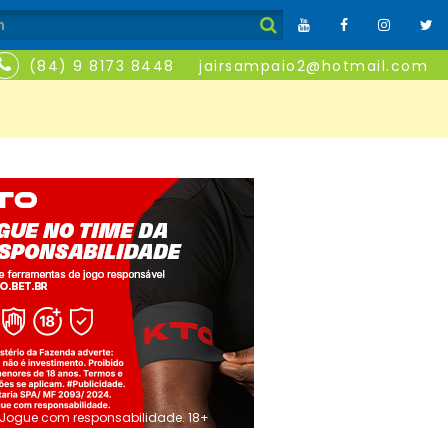
(84) 9 8173 8448
jairsampaio2@hotmail.com
Jogue com responsabilidade. 18+