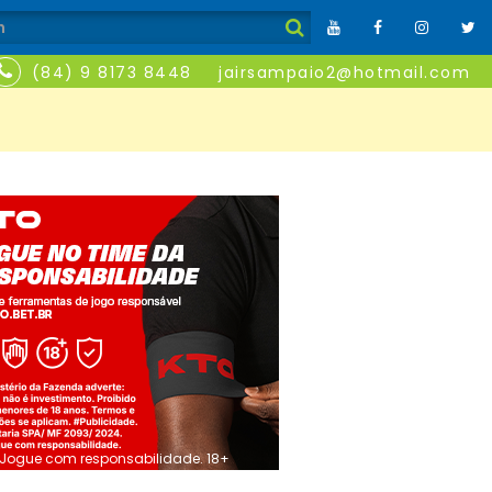
(84) 9 8173 8448
jairsampaio2@hotmail.com
Jogue com responsabilidade. 18+