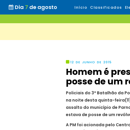
Dia
7
de agosto
Início
Classificados
El
12 DE JUNHO DE 2015
Homem é pres
posse de um re
Policiais do 3º Batalhão da P
na noite desta quinta-feira(1
assalto do município de Par
estava de posse de um revólve
A PM foi acionada pelo Cent