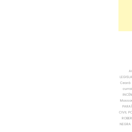
A
LEGISL
Ceará
curra
INCÊ
Mosso
PARA
CIVIL
PO
ROBE
NEGRA 