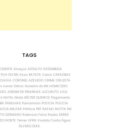
TAGS
CIDENTE
Alcaçuz
ASSALTO
ASSEMBLEIA
ATIVA DO RN
Assu
BATATA
Caicó
CARAÚBAS
CHUVA
CORONEL AZEVEDO
CRIME
CRUZETA
is novos
Dilma
Governo do RN
HOMICÍDIO
NDIO
JARDIM DE PIRANHAS
JUCURUTU
LULA
ró
NATAL
Nilda
NÉLTER QUEIROZ
Pagamento
ÍBA
PARELHAS
Parnamirim
POLÍCIA
POLÍCIA
LÍCIA MILITAR
Política
PRF
RAFAEL MOTTA
RN
RTO GERMANO
Robinson Faria
Roubo
SERRA
DO NORTE
Temer
UFRN
Vivaldo Costa
Água
ÁLVARO DIAS