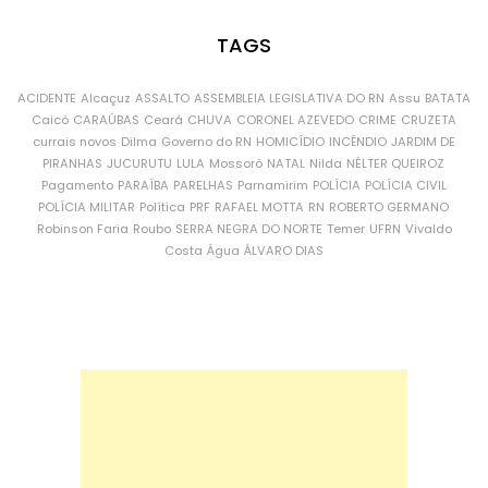
TAGS
ACIDENTE
Alcaçuz
ASSALTO
ASSEMBLEIA LEGISLATIVA DO RN
Assu
BATATA
Caicó
CARAÚBAS
Ceará
CHUVA
CORONEL AZEVEDO
CRIME
CRUZETA
currais novos
Dilma
Governo do RN
HOMICÍDIO
INCÊNDIO
JARDIM DE
PIRANHAS
JUCURUTU
LULA
Mossoró
NATAL
Nilda
NÉLTER QUEIROZ
Pagamento
PARAÍBA
PARELHAS
Parnamirim
POLÍCIA
POLÍCIA CIVIL
POLÍCIA MILITAR
Política
PRF
RAFAEL MOTTA
RN
ROBERTO GERMANO
Robinson Faria
Roubo
SERRA NEGRA DO NORTE
Temer
UFRN
Vivaldo
Costa
Água
ÁLVARO DIAS